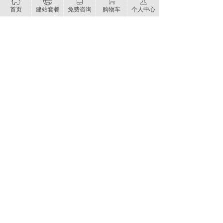
ꀇ
ꄓ
ꀆ
ꁈ
ꄑ
首页
建站套餐
免费咨询
购物车
个人中心
食品百货类英文外贸网站
查看更多
网站建设 网站制作 响应式网站 手机网站建设 虚拟主机
云主机 服务器租用 网站托管等建站解决方案