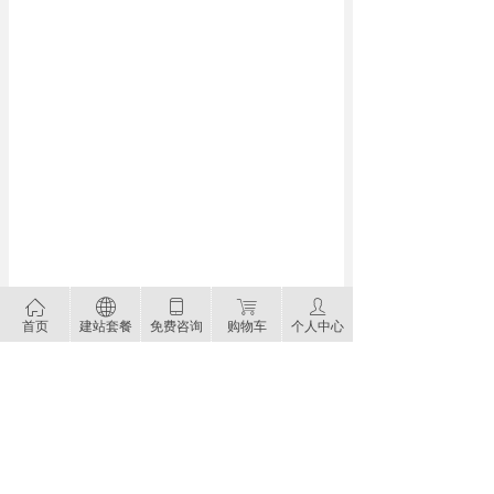
ꀇ
ꄓ
ꀆ
ꁈ
ꄑ
首页
建站套餐
免费咨询
购物车
个人中心