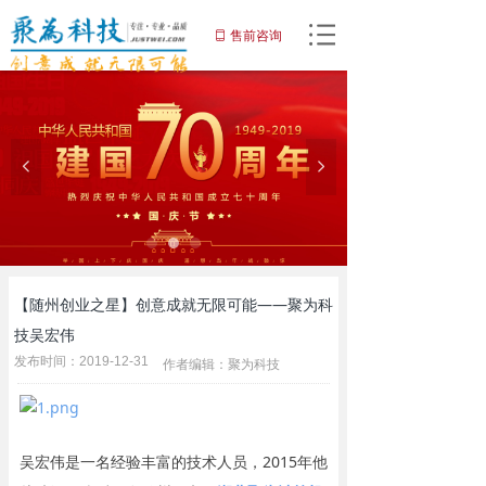
网站首页
售前咨询
ꀆ
끀
网站建设
小程序
넳
넲
APP开发
增值服务
域名注册
【随州创业之星】创意成就无限可能——聚为科
优化推广服务
技吴宏伟
发布时间：
2019-12-31
作者编辑：
聚为科技
解决方案
客户案例
吴宏伟是一名经验丰富的技术人员，2015年他
关于聚为