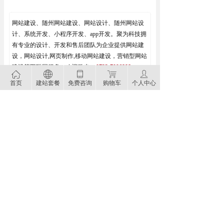
网站建设、随州网站建设、网站设计、随州网站设
计、系统开发、小程序开发、app开发。聚为科技拥
有专业的设计、开发和售后团队为企业提供网站建
设，网站设计,网页制作,移动网站建设，营销型网站
建设等互联网服务，欢迎致电：
0722-7096888
ꀇ
ꄓ
ꀆ
ꁈ
ꄑ
首页
建站套餐
免费咨询
购物车
个人中心
分享到：
QQ好友
QQ空间
新浪微博
0
网站建设 网站制作 响应式网站 手机网站建设 虚拟主机
云主机 服务器租用 网站托管等建站解决方案