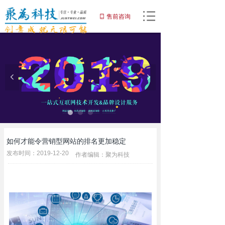
网站首页
售前咨询
ꀆ
끀
网站建设
小程序
넳
넲
APP开发
增值服务
域名注册
如何才能令营销型网站的排名更加稳定
优化推广服务
发布时间：
2019-12-20
作者编辑：
聚为科技
解决方案
客户案例
关于聚为