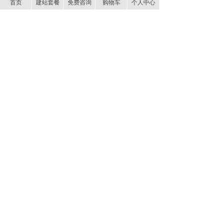
网站建设、随州网站建设、网站设计、随州网站设
首页
建站套餐
免费咨询
购物车
个人中心
计、系统开发、小程序开发、app开发。聚为科技拥
有专业的设计、开发和售后团队为企业提供网站建
设，网站设计,网页制作,移动网站建设，营销型网站
建设等互联网服务，欢迎致电：
0722-7096888
分享到：
QQ好友
QQ空间
新浪微博
0
网站建设 网站制作 响应式网站 手机网站建设 虚拟主机
云主机 服务器租用 网站托管等建站解决方案