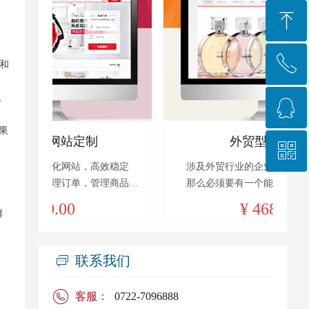
ꁸ
ꂅ
回到顶部
斯和
넳
넲
。
ꁗ
0722-7096888
刚果
定制
外贸型网站定制
ꀥ
QQ咨询
属性
样化
引力
各业
网站
上线
意义
站，高效稳定
涉及外贸行业的企业，想获得互联网市场
需求
需求
收录
备案
样的
营销
网站
单，管理商品
那么必须要有一个能够吸引人的外贸网站
微信咨询
开发
重要
优化
形象
访问
企业
即可
店铺带来客户
聚为科技提供高端外贸型网站定制化服务
¥ 4680.00
群
联系我们
ꀃ
客服：
0722-7096888