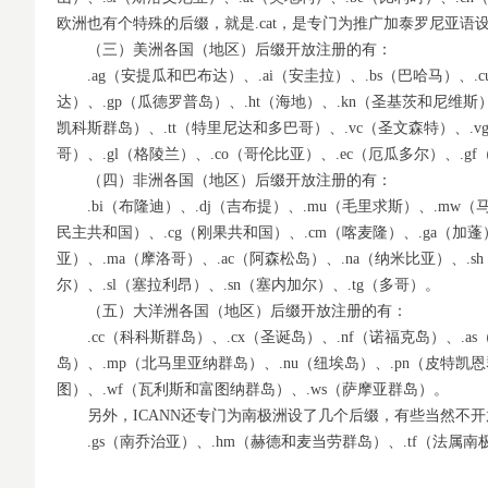
欧洲也有个特殊的后缀，就是.cat，是专门为推广加泰罗尼亚语
（三）美洲各国（地区）后缀开放注册的有：
.ag（安提瓜和巴布达）、.ai（安圭拉）、.bs（巴哈马）、.c
达）、.gp（瓜德罗普岛）、.ht（海地）、.kn（圣基茨和尼维斯）
凯科斯群岛）、.tt（特里尼达和多巴哥）、.vc（圣文森特）、.v
哥）、.gl（格陵兰）、.co（哥伦比亚）、.ec（厄瓜多尔）、.g
（四）非洲各国（地区）后缀开放注册的有：
.bi（布隆迪）、.dj（吉布提）、.mu（毛里求斯）、.mw（马
民主共和国）、.cg（刚果共和国）、.cm（喀麦隆）、.ga（加蓬）
亚）、.ma（摩洛哥）、.ac（阿森松岛）、.na（纳米比亚）、.s
尔）、.sl（塞拉利昂）、.sn（塞内加尔）、.tg（多哥）。
（五）大洋洲各国（地区）后缀开放注册的有：
.cc（科科斯群岛）、.cx（圣诞岛）、.nf（诺福克岛）、.as
岛）、.mp（北马里亚纳群岛）、.nu（纽埃岛）、.pn（皮特凯恩群
图）、.wf（瓦利斯和富图纳群岛）、.ws（萨摩亚群岛）。
另外，ICANN还专门为南极洲设了几个后缀，有些当然不开
.gs（南乔治亚）、.hm（赫德和麦当劳群岛）、.tf（法属南