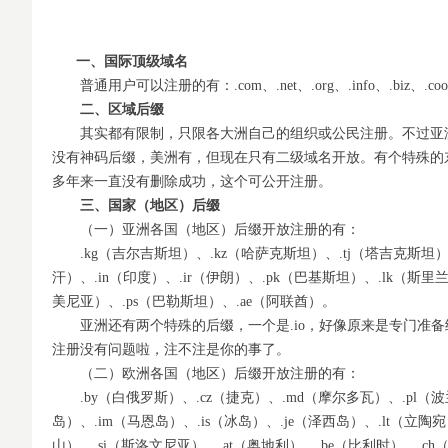
一、国际顶级域名
普通用户可以注册的有：.com、.net、.org、.info、.biz、.coop、
二、区域后缀
其实都有限制，只限各大洲自己的组织或公民注册。不过亚洲的
没有神码后缀，美洲有，但现在只有二级域名开放。有个特殊的东东
多年来一直没有删除成功，这个可公开注册。
三、国家（地区）后缀
（一）亚洲各国（地区）后缀开放注册的有：
.kg（吉尔吉斯坦）、.kz（哈萨克斯坦）、.tj（塔吉克斯坦）、
汗）、.in（印度）、.ir（伊朗）、.pk（巴基斯坦）、.lk（斯里兰
美尼亚）、.ps（巴勒斯坦）、.ae（阿联酋）。
亚洲还有两个特殊的后缀，一个是.io，好像原来是专门准备给
注册没有问题啦，注不注是你的事了。
（二）欧洲各国（地区）后缀开放注册的有：
.by（白俄罗斯）、.cz（捷克）、.md（摩尔多瓦）、.pl（波兰
岛）、.im（马恩岛）、.is（冰岛）、.je（泽西岛）、.lt（立陶宛
山）、.si（斯洛文尼亚）、.at（奥地利）、.be（比利时）、.ch