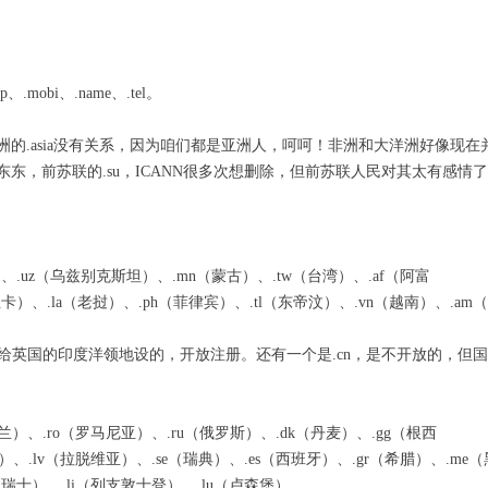
.mobi、.name、.tel。
.asia没有关系，因为咱们都是亚洲人，呵呵！非洲和大洋洲好像现在
，前苏联的.su，ICANN很多次想删除，但前苏联人民对其太有感情
.uz（乌兹别克斯坦）、.mn（蒙古）、.tw（台湾）、.af（阿富
卡）、.la（老挝）、.ph（菲律宾）、.tl（东帝汶）、.vn（越南）、.am
英国的印度洋领地设的，开放注册。还有一个是.cn，是不开放的，但
）、.ro（罗马尼亚）、.ru（俄罗斯）、.dk（丹麦）、.gg（根西
）、.lv（拉脱维亚）、.se（瑞典）、.es（西班牙）、.gr（希腊）、.me（
（瑞士）、.li（列支敦士登）、.lu（卢森堡）。