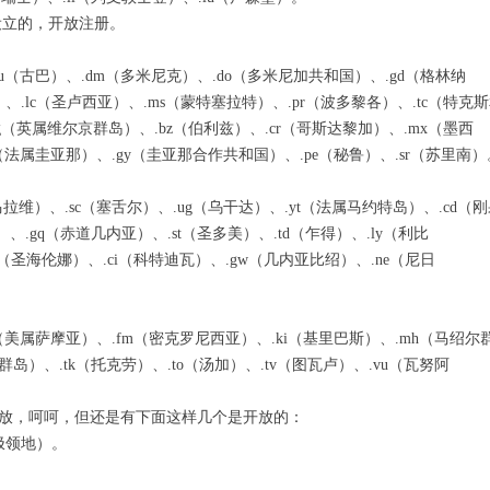
设立的，开放注册。
u（古巴）、.dm（多米尼克）、.do（多米尼加共和国）、.gd（格林纳
、.lc（圣卢西亚）、.ms（蒙特塞拉特）、.pr（波多黎各）、.tc（特克
g（英属维尔京群岛）、.bz（伯利兹）、.cr（哥斯达黎加）、.mx（墨西
f（法属圭亚那）、.gy（圭亚那合作共和国）、.pe（秘鲁）、.sr（苏里南）
拉维）、.sc（塞舌尔）、.ug（乌干达）、.yt（法属马约特岛）、.cd（
功能型网站、APP定制
网站建设·速成网站
专汽营销网站定制
集团型网站定制
豪华型网站定制
营销型网站定制
标准型网站定制
购物商城型网站
、.gq（赤道几内亚）、.st（圣多美）、.td（乍得）、.ly（利比
h（圣海伦娜）、.ci（科特迪瓦）、.gw（几内亚比绍）、.ne（尼日
功能型网站顾名思义，就是带有不同
集团公司的业务、服务、产品丰富多
所有导航栏目页面设计，网站更具吸
专注网站定制，网站建设，针对各行
专用汽车网站定制，拒绝千篇一律的
快速建网站，免备案网站最快5分钟
以营销为主导向，让品牌网站更有
定制开发商城网站个性化网
用途更广，功能跟强大，满足企业的
定制型网站建设科技满足集团企业的
专为网站手写定制程序，百度更容易
专业原创网站设计，送网站域名空间
放眼望去，各种专汽网站打开都是一
作为一家企业，想要做大做强网络
电脑端网站，手机端网站，微信端
轻松帮您管理客户，管理订
成熟品牌公司，就选功能型网站定制
在网站策划和视觉效果设计方面尤为
可以设置网站关键词及描述专为排名
适合初期创业个人企业，以展示企业
让用户毫无体验感，降低用户信赖与
须拥有一个高品质营销型网站宣传
挑选一套模板，更换网站资料素材
助力商家实现销量变现，为
¥ 12000.00
¥ 2800.00
¥ 3680.00
¥ 2800.00
¥ 2680.00
¥ 1680.00
¥ 1280.00
¥ 6800.00
（美属萨摩亚）、.fm（密克罗尼西亚）、.ki（基里巴斯）、.mh（马绍尔
岛）、.tk（托克劳）、.to（汤加）、.tv（图瓦卢）、.vu（瓦努阿
放，呵呵，但还是有下面这样几个是开放的：
极领地）。