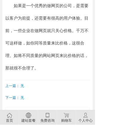
如果是一个优秀的做网页的公司，是需要
以客户为前提，还需要有很高的用户体验。目
前，一些企业在做网页就只关心价格。千万不
可这样做，如你同等质量来比价格，这很合
理。如将不同质量的网站网页来比价格的话，
那就很不合理了。
上一篇：
无
下一篇：
无
网站建设、随州网站建设、网站设计、随州网站设
ꀇ
ꄓ
ꀆ
ꁈ
ꄑ
首页
建站套餐
免费咨询
购物车
个人中心
计、系统开发、小程序开发、app开发。聚为科技拥
有专业的设计、开发和售后团队为企业提供网站建