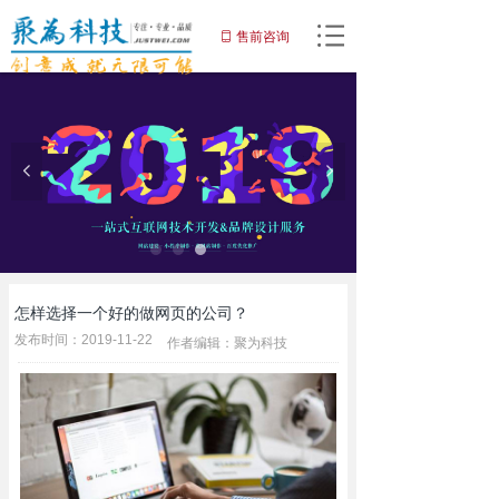
网站首页
售前咨询
ꀆ
끀
网站建设
小程序
넳
넲
APP开发
增值服务
域名注册
怎样选择一个好的做网页的公司？
优化推广服务
发布时间：
2019-11-22
作者编辑：
聚为科技
解决方案
客户案例
关于聚为